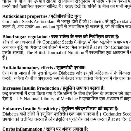
धनिया के बीजों का उपयोग सदियों से विभिन्न संस्कृतियों में पारंपरिक चिकित्स
करने वाले वैज्ञानिक प्रमाण सीमित हैं। आइए देखें कि धनिये के बीज का पानी 
Antioxidant properties /
एंटीऑक्सीडेंट गुण
:
Coriander Seeds Antioxidant से भरपूर होते हैं जो Diabetes से जुड़े oxi
करने से, आप उनके antioxidant गुणों से लाभान्वित हो सकते हैं, जो संभावित र
Blood sugar regulation /
रक्त शर्करा के स्तर को नियंत्रित करता है
:
शोध से पता चलता है कि Coriander Seeds में मौजूद यौगिक ग्लूकोज चयापचय को व
अचानक वृद्धि या गिरावट को रोकने में मदद मिल सकती है at हर दिन Coriande
इसके अलावा, The British Journal of Nutrition में प्रकाशित एक अध्ययन में कहा 
हैं।
Anti-inflammatory effects /
सूजनरोधी प्रभाव
:
ऐसा माना जाता है कि पुरानी सूजन Diabetes और इसकी जटिलताओं के विकास में
करके, धनिया के बीज अप्रत्यक्ष रूप से बेहतर रक्त शर्करा नियंत्रण में योगदा
Increases Insulin Production /
इंसुलिन उत्पादन बढ़ाता है
:
कई अध्ययनों में दावा किया गया है कि धनिये के बीज इंसुलिन के उत्पादन को बढ़
देता है। US National Library of Medicine में प्रकाशित एक अध्ययन में कहा 
Enhances Insulin Sensitivity /
इंसुलिन संवेदनशीलता को बढ़ाता है
:
Diabetes वाले लोगों में इंसुलिन प्रतिरोध एक आम समस्या है। Coriander Seeds 
उपयोग को उत्तेजित करता है और इंसुलिन प्रतिरोध को कम करता है at हर दिन 
Curbs inflammation /
सूजन पर अंकुश लगाता है
: